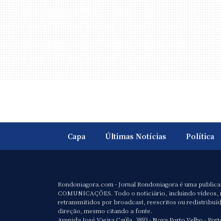
Capa
Últimas Notícias
Política
Rondoniagora.com - Jornal Rondoniagora é uma public
COMUNICAÇÕES. Todo o noticiário, incluindo vídeos, 
retransmitidos por broadcast, reescritos ou redistribuí
direção, mesmo citando a fonte.
Avenida José Vieira Caúla, 3893 - Nova Porto Velho - Port