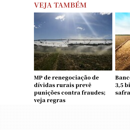
VEJA TAMBÉM
MP de renegociação de
Banco
dívidas rurais prevê
3,5 b
punições contra fraudes;
safr
veja regras