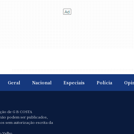
Geral
Nacional
Especiais
Polícia
Opi
ação de G B COSTA
não podem ser publicados,
dos sem autorização escrita da
o Velho.