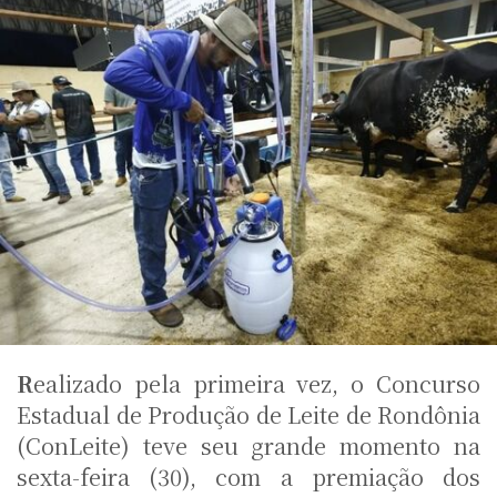
R
ealizado pela primeira vez, o Concurso
Estadual de Produção de Leite de Rondônia
(ConLeite) teve seu grande momento na
sexta-feira (30), com a premiação dos