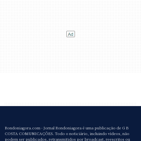
Rondoniagora.com - Jornal Rondoniagora é uma publicação de G B
COSTA COMUNICAÇÕES. Todo o noticiário, incluindo vídeos, não
podem ser publicados, retransmitidos por broadcast, reescritos ou