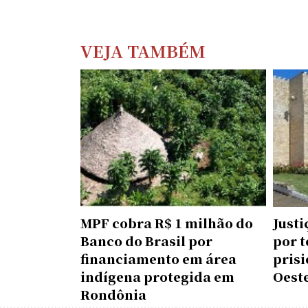
VEJA TAMBÉM
MPF cobra R$ 1 milhão do
Just
Banco do Brasil por
por 
financiamento em área
prisi
indígena protegida em
Oest
Rondônia