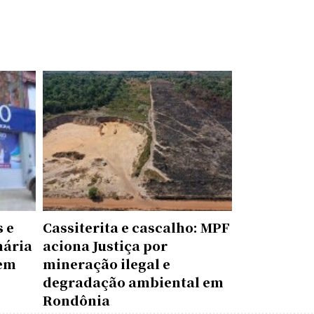
 e
Cassiterita e cascalho: MPF
nária
aciona Justiça por
 em
mineração ilegal e
degradação ambiental em
Rondônia