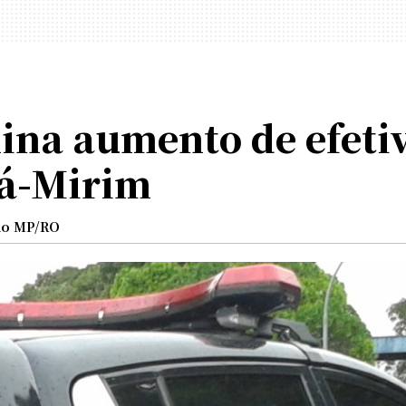
na aumento de efetiv
rá-Mirim
do MP/RO