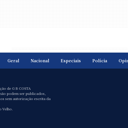
Geral
Nacional
Especiais
Polícia
Opi
ação de G B COSTA
não podem ser publicados,
dos sem autorização escrita da
o Velho.