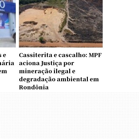
 e
Cassiterita e cascalho: MPF
nária
aciona Justiça por
 em
mineração ilegal e
degradação ambiental em
Rondônia