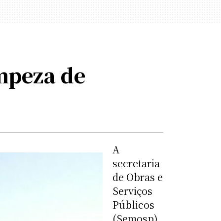
mpeza de
A
secretaria
de Obras e
Serviços
Públicos
(Semosp)