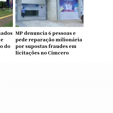
sados
MP denuncia 6 pessoas e
de
pede reparação milionária
to do
por supostas fraudes em
licitações no Cimcero