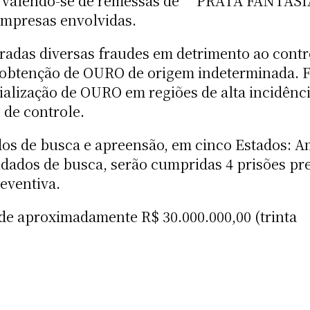
URO, valendo-se de remessas de “PRATA FANTA
mpresas envolvidas.
radas diversas fraudes em detrimento ao contro
 a obtenção de OURO de origem indeterminada.
alização de OURO em regiões de alta incidênci
s de controle.
s de busca e apreensão, em cinco Estados: Am
ados de busca, serão cumpridas 4 prisões prev
eventiva.
de aproximadamente R$ 30.000.000,00 (trinta