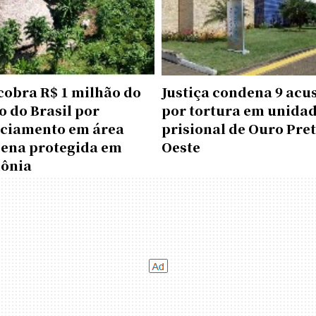
cobra R$ 1 milhão do
Justiça condena 9 acu
 do Brasil por
por tortura em unida
nciamento em área
prisional de Ouro Pre
gena protegida em
Oeste
ônia