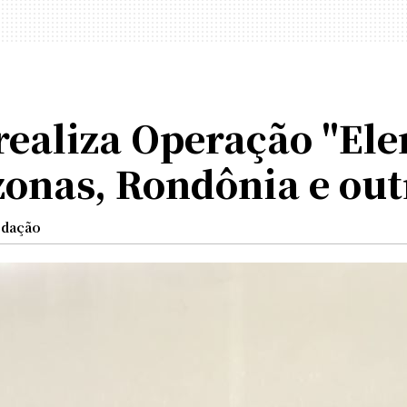
 realiza Operação "Ele
nas, Rondônia e outr
edação