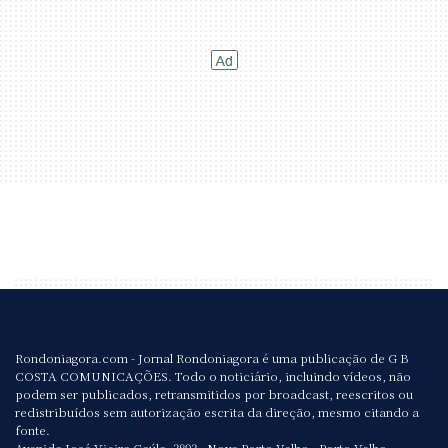
Rondoniagora.com - Jornal Rondoniagora é uma publicação de G B
COSTA COMUNICAÇÕES. Todo o noticiário, incluindo vídeos, não
podem ser publicados, retransmitidos por broadcast, reescritos ou
redistribuídos sem autorização escrita da direção, mesmo citando a
fonte.
Avenida José Vieira Caúla, 3893 - Nova Porto Velho - Porto Velho.