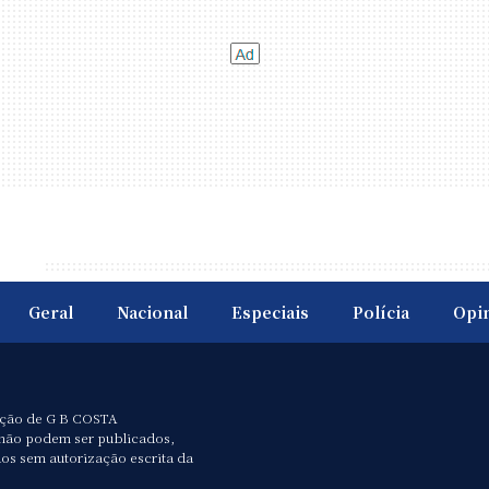
Geral
Nacional
Especiais
Polícia
Opi
ação de G B COSTA
não podem ser publicados,
dos sem autorização escrita da