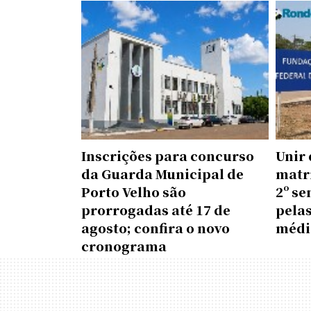
Inscrições para concurso
Unir
da Guarda Municipal de
matr
Porto Velho são
2º s
prorrogadas até 17 de
pelas
agosto; confira o novo
médi
cronograma