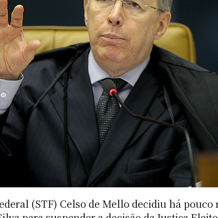
deral (STF) Celso de Mello decidiu há pouco re
Silva para suspender a decisão da Justiça Elei