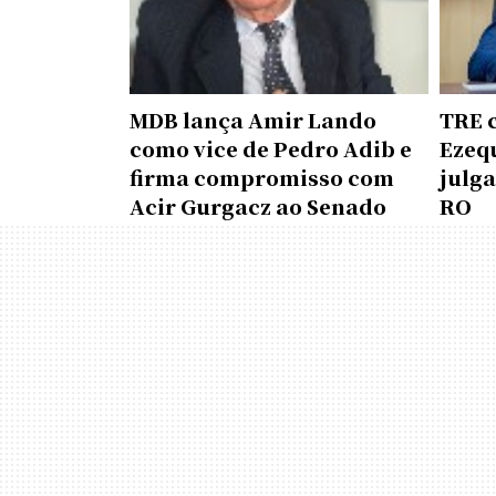
MDB lança Amir Lando
TRE 
como vice de Pedro Adib e
Ezequ
firma compromisso com
julga
Acir Gurgacz ao Senado
RO