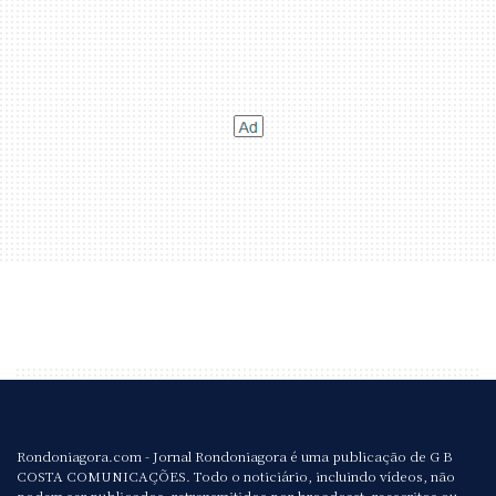
Rondoniagora.com - Jornal Rondoniagora é uma publicação de G B
COSTA COMUNICAÇÕES. Todo o noticiário, incluindo vídeos, não
podem ser publicados, retransmitidos por broadcast, reescritos ou