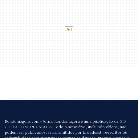
Rondoniagora.com - Jornal Rondoniagora é uma publicação de G B
COSTA COMUNICAÇÕES. Todo o noticiário, incluindo vídeos, não
podem ser publicados, retransmitidos por broadcast, reescritos ou
redistribuídos sem autorização escrita da direção, mesmo citando a