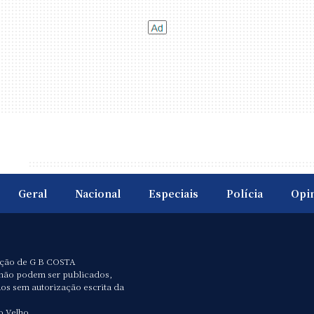
Geral
Nacional
Especiais
Polícia
Opi
ação de G B COSTA
não podem ser publicados,
dos sem autorização escrita da
o Velho.