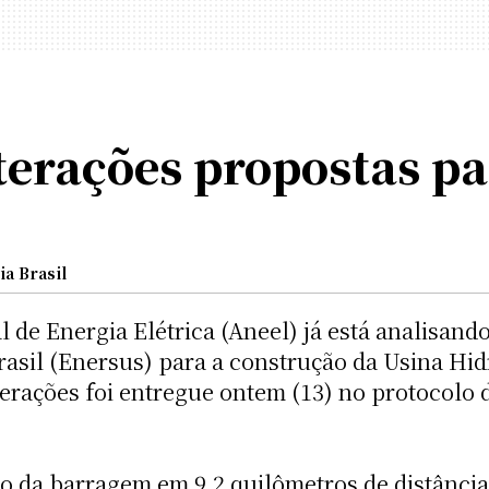
terações propostas pa
a Brasil
l de Energia Elétrica (Aneel) já está analisan
asil (Enersus) para a construção da Usina Hidr
erações foi entregue ontem (13) no protocolo 
o da barragem em 9,2 quilômetros de distância