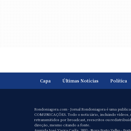
Capa
Últimas Notícias
Política
Rondoniagora.com - Jornal Rondoniagora é uma public
COMUNICAÇÕES. Todo o noticiário, incluindo vídeos, 
retransmitidos por broadcast, reescritos ou redistribuí
direção, mesmo citando a fonte.
Avenida José Vieira Caúla, 3893 - Nova Porto Velho - Port