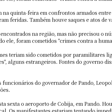
 na quinta-feira em confrontos armados entre 
aram feridas. Também houve saques e atos de 
 encontrados na região, mas não precisou o n
o ele, foram cometidos "crimes contra a huma
es teriam sido cometidos por paramilitares li
es", alguns estrangeiros. Fontes do governo di
 funcionários do governador de Pando, Leopol
ões.
ta sexta o aeroporto de Cobija, em Pando. Hou
al. Os manifestantes estariam tentando imped