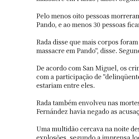
Pelo menos oito pessoas morreram
Pando, e ao menos 30 pessoas fic
Rada disse que mais corpos foram
massacre em Pando", disse. Segund
De acordo com San Miguel, os crim
com a participação de "delinqüent
estariam entre eles.
Rada também envolveu nas mortes
Fernández havia negado as acusaç
Uma multidão cercava na noite des
explosões, segundo a imprensa loc