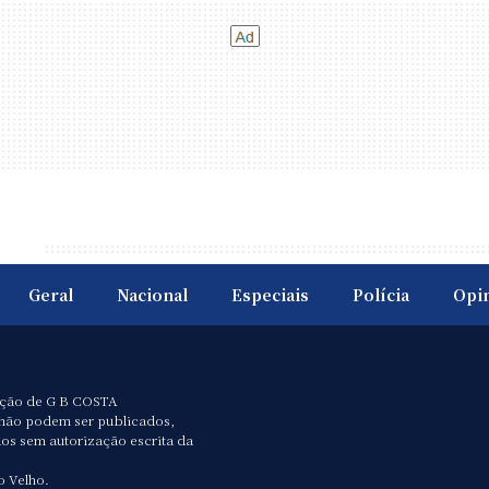
Geral
Nacional
Especiais
Polícia
Opi
ação de G B COSTA
não podem ser publicados,
dos sem autorização escrita da
o Velho.