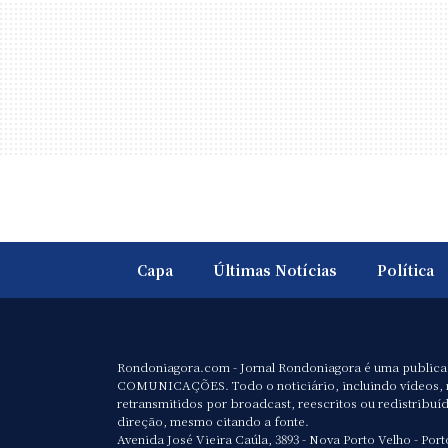
Capa
Últimas Notícias
Política
Rondoniagora.com - Jornal Rondoniagora é uma public
COMUNICAÇÕES. Todo o noticiário, incluindo vídeos, 
retransmitidos por broadcast, reescritos ou redistribuí
direção, mesmo citando a fonte.
Avenida José Vieira Caúla, 3893 - Nova Porto Velho - Port