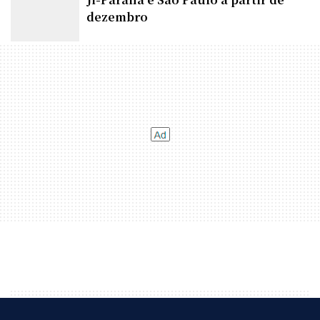
Latam anuncia voos regulares entre
Ji-Paraná e São Paulo a partir de
dezembro