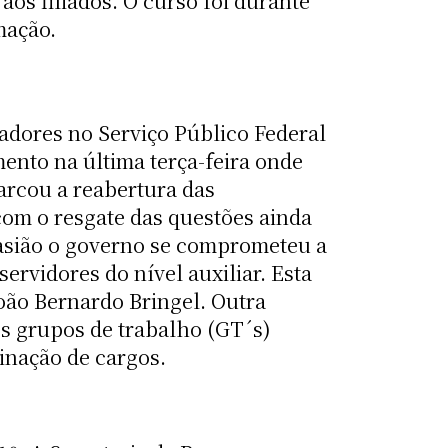
aos filiados. O curso foi durante
mação.
dores no Serviço Público Federal
mento na última terça-feira onde
arcou a reabertura das
com o resgate das questões ainda
casião o governo se comprometeu a
rvidores do nível auxiliar. Esta
oão Bernardo Bringel. Outra
os grupos de trabalho (GT´s)
inação de cargos.