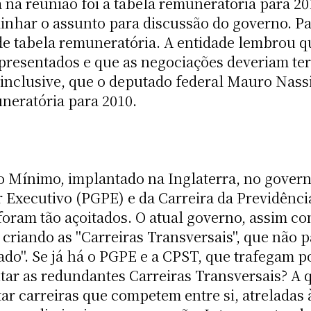
na reunião foi à tabela remuneratória para 20
har o assunto para discussão do governo. Par
 de tabela remuneratória. A entidade lembrou q
apresentados e que as negociações deveriam te
 inclusive, que o deputado federal Mauro Nass
uneratória para 2010.
o Mínimo, implantado na Inglaterra, no gover
 Executivo (PGPE) e da Carreira da Previdênci
foram tão açoitados. O atual governo, assim co
 criando as "Carreiras Transversais", que não
ado". Se já há o PGPE e a CPST, que trafegam p
ntar as redundantes Carreiras Transversais? A
r carreiras que competem entre si, atreladas 