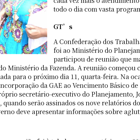
cada vez mais o atendimento 
todo o dia com vasta progra
GT’s
A Confederação dos Trabalha
foi ao Ministério do Planeja
participou de reunião que m
do Ministério da Fazenda. A reunião começou 
ada para o próximo dia 11, quarta-feira. Na o
incorporação da GAE ao Vencimento Básico de se
óprio secretário-executivo do Planejamento, J
6, quando serão assinados os nove relatórios d
erno deve apresentar informações sobre aglut