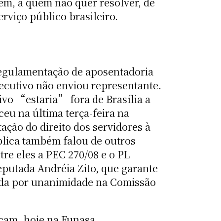
ém, a quem não quer resolver, de
erviço público brasileiro.
regulamentação de aposentadoria
xecutivo não enviou representante.
vo “estaria” fora de Brasília a
eu na última terça-feira na
ção do direito dos servidores à
blica também falou de outros
tre eles a PEC 270/08 e o PL
deputada Andréia Zito, que garante
vada por unanimidade na Comissão
ucam, hoje na Funasa,