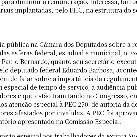
 para diminuir a remuneração. Interessa, tamb
lariais implantadas, pelo FHC, na estrutura do s
cia pública na Câmara dos Deputados sobre a 
das esferas federal, estadual e municipal, o E
 Paulo Bernardo, quanto seu secretário-executi
pelo deputado federal Eduardo Barbosa, acontec
ém de falar sobre a importância da regulamenta
 especial de tempo de serviço, a audiência pú
idores e que estão tramitando no Congresso, en
dos atenção especial à PEC 270, de autoria da 
dores afastados por invalidez. A PEC foi apro
elatório apresentado na Comissão Especial.
ensão especial aos trabalhadores da extinta S