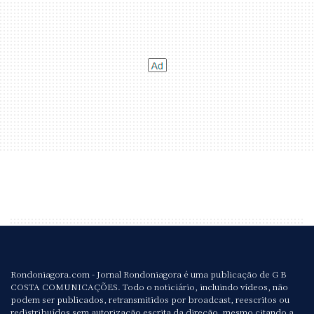
Rondoniagora.com - Jornal Rondoniagora é uma publicação de G B
COSTA COMUNICAÇÕES. Todo o noticiário, incluindo vídeos, não
podem ser publicados, retransmitidos por broadcast, reescritos ou
redistribuídos sem autorização escrita da direção, mesmo citando a