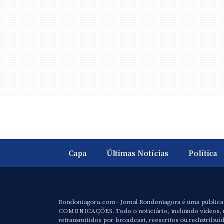
Capa
Últimas Notícias
Política
Rondoniagora.com - Jornal Rondoniagora é uma public
COMUNICAÇÕES. Todo o noticiário, incluindo vídeos, 
retransmitidos por broadcast, reescritos ou redistribuí