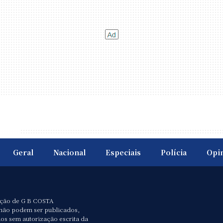
Geral
Nacional
Especiais
Polícia
Opi
ação de G B COSTA
não podem ser publicados,
dos sem autorização escrita da