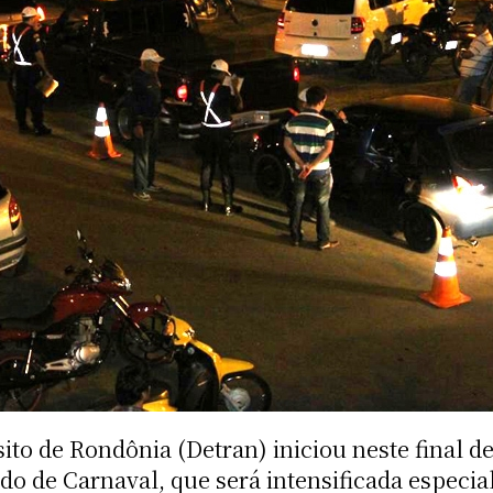
to de Rondônia (Detran) iniciou neste final de
do de Carnaval, que será intensificada especia