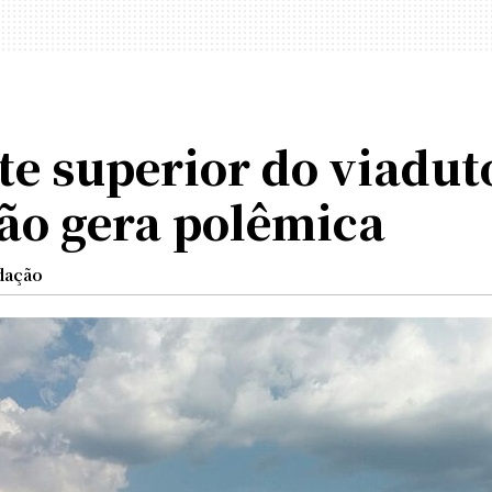
te superior do viadut
ão gera polêmica
dação