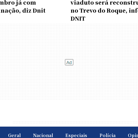
mbro já com
viaduto será reconstr
nação, diz Dnit
no Trevo do Roque, in
DNIT
Geral
Nacional
Especiais
Polícia
Opi