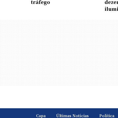
tráfego
deze
ilumi
Capa
Últimas Notícias
Política