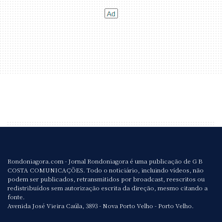
Rondoniagora.com - Jornal Rondoniagora é uma publicação de G B
COSTA COMUNICAÇÕES. Todo o noticiário, incluindo vídeos, não
podem ser publicados, retransmitidos por broadcast, reescritos ou
redistribuídos sem autorização escrita da direção, mesmo citando a
fonte.
Avenida José Vieira Caúla, 3893 - Nova Porto Velho - Porto Velho.