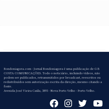
Rondoniagora.com - Jornal Rondoniagora é uma publicação de G B
COSTA COMUNICAÇÕES. Todo o noticiário, incluindo vídeos, não
podem ser publicados, retransmitidos por broadcast, reescritos ou
redistribuídos sem autorização escrita da direção, mesmo citando a
fonte.
Avenida José Vieira Caúla, 3893 - Nova Porto Velho - Porto Velho.