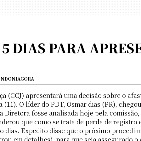
 5 DIAS PARA APRES
ONDONIAGORA
iça (CCJ) apresentará uma decisão sobre o afa
 (11). O líder do PDT, Osmar dias (PR), cheg
a Diretora fosse analisada hoje pela comissão,
rou que como se trata de perda de registro e
co dias. Expedito disse que o próximo procedi
trou em detalhes), para que seja assegurado o 