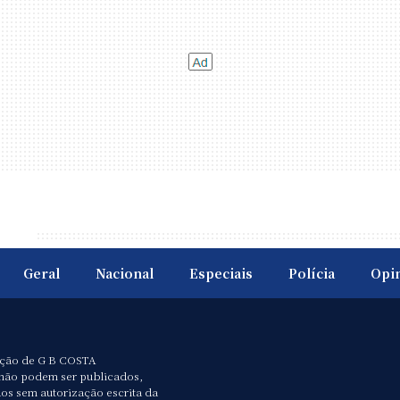
Geral
Nacional
Especiais
Polícia
Opi
ação de G B COSTA
não podem ser publicados,
dos sem autorização escrita da