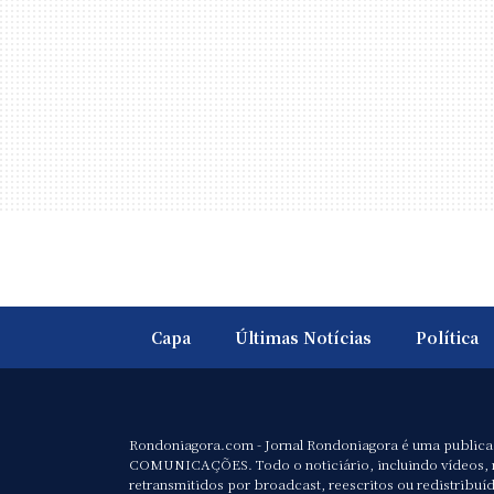
Capa
Últimas Notícias
Política
Rondoniagora.com - Jornal Rondoniagora é uma public
COMUNICAÇÕES. Todo o noticiário, incluindo vídeos, 
retransmitidos por broadcast, reescritos ou redistribuí