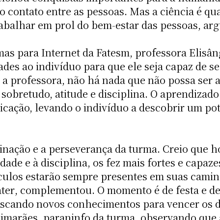
 o contato entre as pessoas. Mas a ciência é q
abalhar em prol do bem-estar das pessoas, arg
as para Internet da Fatesm, professora Elisân
des ao indivíduo para que ele seja capaz de s
 a professora, não há nada que não possa ser
sobretudo, atitude e disciplina. O aprendizado
licação, levando o indivíduo a descobrir um po
inação e a perseverança da turma. Creio que 
ade e à disciplina, os fez mais fortes e capaze
áculos estarão sempre presentes em suas cami
ater, complementou. O momento é de festa e 
scando novos conhecimentos para vencer os des
imarães, paraninfo da turma, observando que 