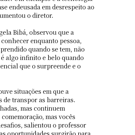
uase endeusada em desrespeito ao
umentou o diretor.
gela Bibá, observou que a
e conhecer enquanto pessoa,
 aprendido quando se tem, não
 é algo infinito e belo quando
tencial que o surpreende e o
houve situações em que a
s de transpor as barreiras.
nhadas, mas continuem
de comemoração, mas vocês
afios, salientou o professor
as oportunidades surgirão para