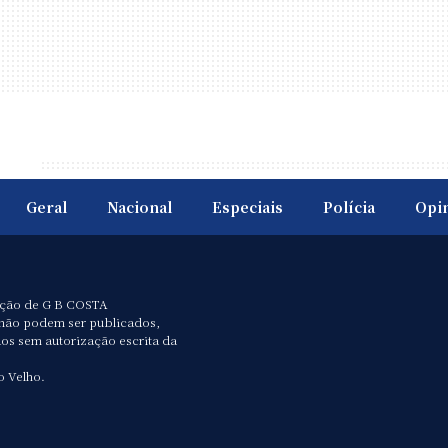
Geral
Nacional
Especiais
Polícia
Opi
ação de G B COSTA
não podem ser publicados,
dos sem autorização escrita da
o Velho.