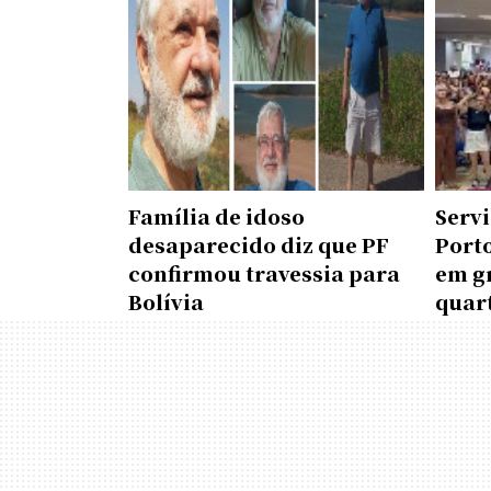
Família de idoso
Serv
desaparecido diz que PF
Port
confirmou travessia para
em g
Bolívia
quart