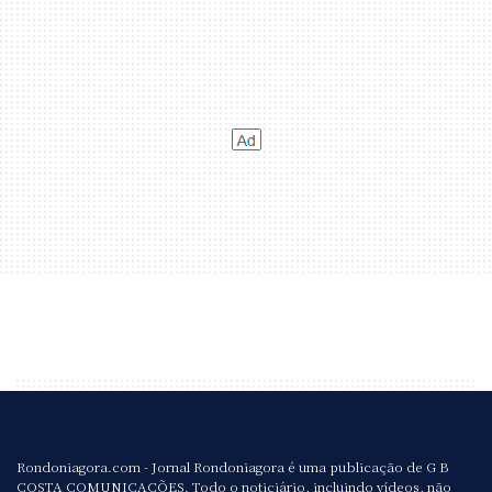
Rondoniagora.com - Jornal Rondoniagora é uma publicação de G B
COSTA COMUNICAÇÕES. Todo o noticiário, incluindo vídeos, não