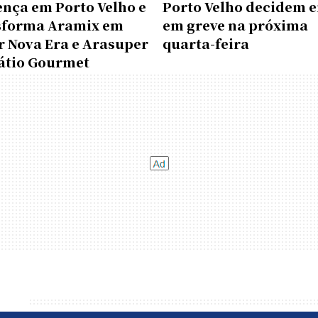
ença em Porto Velho e
Porto Velho decidem e
sforma Aramix em
em greve na próxima
r Nova Era e Arasuper
quarta-feira
átio Gourmet