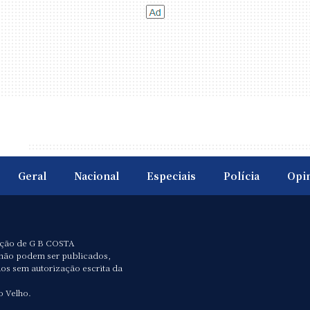
Geral
Nacional
Especiais
Polícia
Opi
ação de G B COSTA
não podem ser publicados,
dos sem autorização escrita da
o Velho.