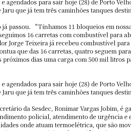
e agendados para sair hoje (28) de Porto Velh
e Jaru que já tem três caminhões tanques desti
co já passou. “Tínhamos 11 bloqueios em noss
seguimos 16 carretas com combustível para abas
or Jorge Teixeira já recebeu combustível para
ontua que das 16 carretas, quatro seguem para
 próximos dias uma carga com 500 mil litros p
e agendados para sair hoje (28) de Porto Velh
e Jaru que já tem três caminhões tanques desti
ecretário da Sesdec, Ronimar Vargas Jobim, é g
endimento policial, atendimento de urgência e
alidades onde atuam termoelétrica, que são mo