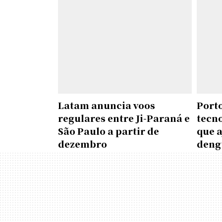
Latam anuncia voos
Porto
regulares entre Ji-Paraná e
tecn
São Paulo a partir de
que 
dezembro
deng