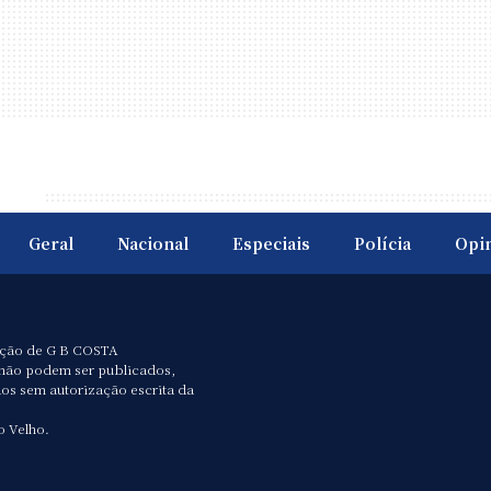
Geral
Nacional
Especiais
Polícia
Opi
ação de G B COSTA
não podem ser publicados,
dos sem autorização escrita da
o Velho.