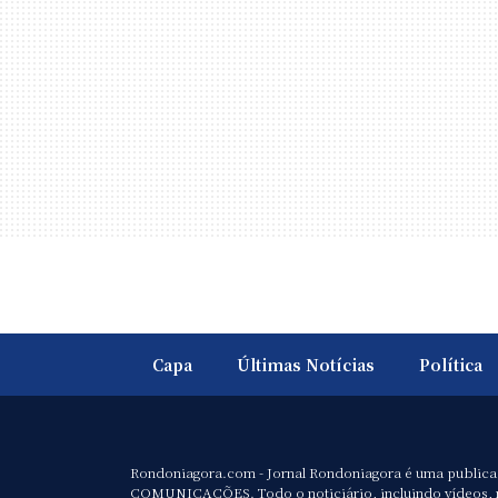
Capa
Últimas Notícias
Política
Rondoniagora.com - Jornal Rondoniagora é uma public
COMUNICAÇÕES. Todo o noticiário, incluindo vídeos, 