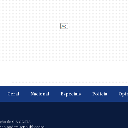
Geral
Nacional
Especiais
Polícia
Opi
ação de G B COSTA
não podem ser publicados,