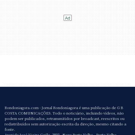
Rondoniagora.com - Jornal Rondoniagora é uma publicação de G B
COSTA COMUNICAÇÕES. Todo o noticiário, incluindo vídeos, não
podem ser publicados, retransmitidos por broadcast, reescritos ou
redistribuídos sem autorização escrita da direção, mesmo citando a
fonte.
Avenida José Vieira Caúla, 3893 - Nova Porto Velho - Porto Velho.