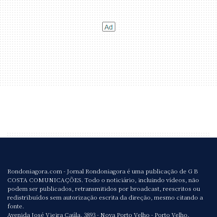
Rondoniagora.com - Jornal Rondoniagora é uma publicação de G B
COSTA COMUNICAÇÕES. Todo o noticiário, incluindo vídeos, não
podem ser publicados, retransmitidos por broadcast, reescritos ou
redistribuídos sem autorização escrita da direção, mesmo citando a
fonte.
Avenida José Vieira Caúla, 3893 - Nova Porto Velho - Porto Velho.