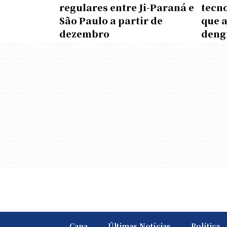
regulares entre Ji-Paraná e
tecn
São Paulo a partir de
que 
dezembro
deng
Capa
Últimas Notícias
Política