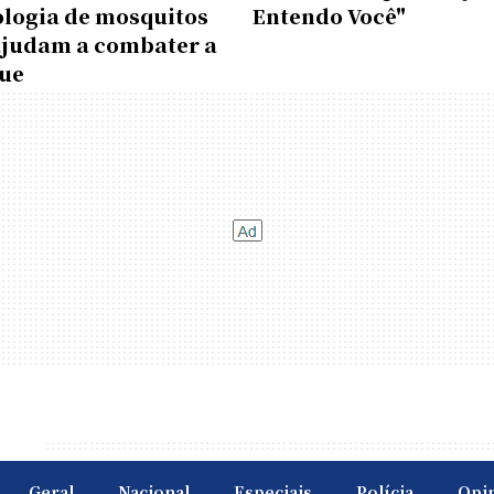
ologia de mosquitos
Entendo Você"
ajudam a combater a
ue
Geral
Nacional
Especiais
Polícia
Opi