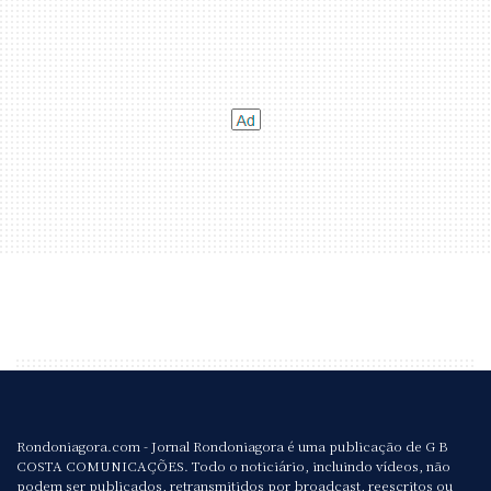
Rondoniagora.com - Jornal Rondoniagora é uma publicação de G B
COSTA COMUNICAÇÕES. Todo o noticiário, incluindo vídeos, não
podem ser publicados, retransmitidos por broadcast, reescritos ou