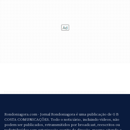
Rondoniagora.com - Jornal Rondoniagora é uma publicação de G B
COSTA COMUNICAÇÕES. Todo o noticiário, incluindo vídeos, não
podem ser publicados, retransmitidos por broadcast, reescritos ou
redistribuídos sem autorização escrita da direção, mesmo citando a