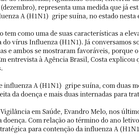
(dezembro), representa uma medida que já está
luenza A (H1N1)  gripe suína, no estado nesta
o tem como uma de suas características a elev
a do vírus Influenza (H1N1). Já conversamos so
s e ambos se mostraram favoráveis, porque o 
Em entrevista à Agência Brasil, Costa explicou q
.
influenza A (H1N1)  gripe suína, com duas mor
ita da doença e mais duas internadas para tra
 Vigilância em Saúde, Evandro Melo, nos últim
 doença. Com relação ao término do ano letivo
ratégica para contenção da influenza A (H1N1) 