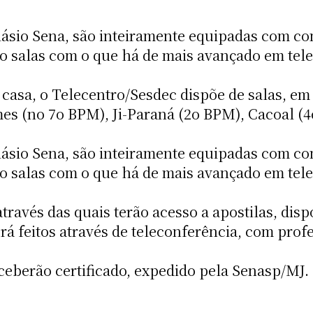
ilásio Sena, são inteiramente equipadas com c
o salas com o que há de mais avançado em telec
casa, o Telecentro/Sesdec dispõe de salas, em
mes (no 7o BPM), Ji-Paraná (2o BPM), Cacoal (
ilásio Sena, são inteiramente equipadas com c
o salas com o que há de mais avançado em telec
través das quais terão acesso a apostilas, disp
á feitos através de teleconferência, com profes
eceberão certificado, expedido pela Senasp/MJ.