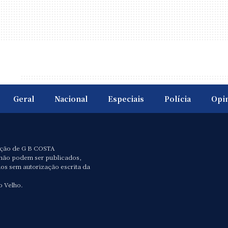
Geral
Nacional
Especiais
Polícia
Opi
ação de G B COSTA
não podem ser publicados,
dos sem autorização escrita da
o Velho.