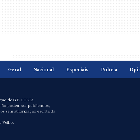
Geral
Nacional
Especiais
Polícia
Opi
ação de G B COSTA
não podem ser publicados,
dos sem autorização escrita da
o Velho.