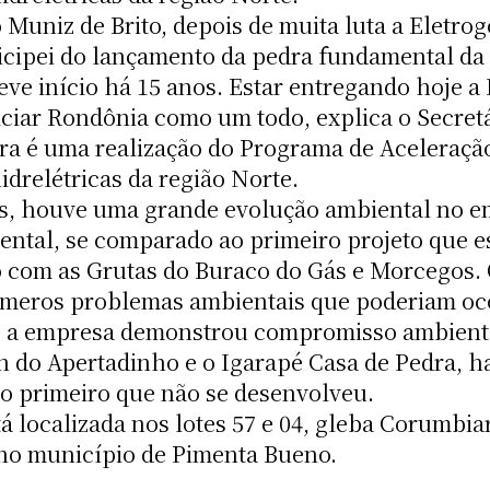
 Muniz de Brito, depois de muita luta a Eletro
icipei do lançamento da pedra fundamental da
ve início há 15 anos. Estar entregando hoje a 
ciar Rondônia como um todo, explica o Secretá
a é uma realização do Programa de Aceleraç
idrelétricas da região Norte.
es, houve uma grande evolução ambiental no 
ental, se comparado ao primeiro projeto que e
com as Grutas do Buraco do Gás e Morcegos. O
meros problemas ambientais que poderiam ocor
 a empresa demonstrou compromisso ambienta
n do Apertadinho e o Igarapé Casa de Pedra, h
o primeiro que não se desenvolveu.
tá localizada nos lotes 57 e 04, gleba Corumbi
o município de Pimenta Bueno.