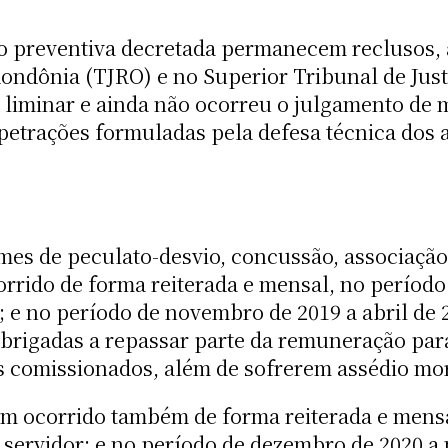
o preventiva decretada permanecem reclusos, 
Rondônia (TJRO) e no Superior Tribunal de Just
liminar e ainda não ocorreu o julgamento de m
mpetrações formuladas pela defesa técnica do
es de peculato-desvio, concussão, associação
rrido de forma reiterada e mensal, no período
 e no período de novembro de 2019 a abril de 2
brigadas a repassar parte da remuneração par
s comissionados, além de sofrerem assédio mor
am ocorrido também de forma reiterada e mensa
servidor; e no período de dezembro de 2020 a 