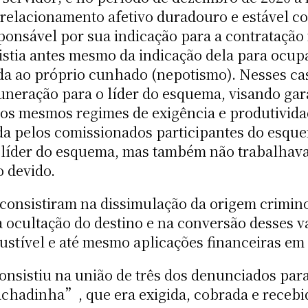
 relacionamento afetivo duradouro e estável c
ponsável por sua indicação para a contratação
istia antes mesmo da indicação dela para ocu
da ao próprio cunhado (nepotismo). Nesses ca
uneração para o líder do esquema, visando gar
s mesmos regimes de exigência e produtivida
a pelos comissionados participantes do esquem
o líder do esquema, mas também não trabalha
 devido.
consistiram na dissimulação da origem crimino
ultação do destino e na conversão desses valor
stível e até mesmo aplicações financeiras em 
onsistiu na união de três dos denunciados pa
rachadinha”, que era exigida, cobrada e rec