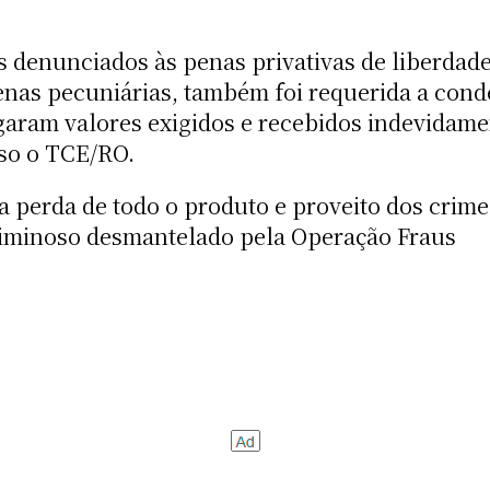
.
 denunciados às penas privativas de liberdad
enas pecuniárias, também foi requerida a con
garam valores exigidos e recebidos indevidam
aso o TCE/RO.
a perda de todo o produto e proveito dos crime
riminoso desmantelado pela Operação Fraus