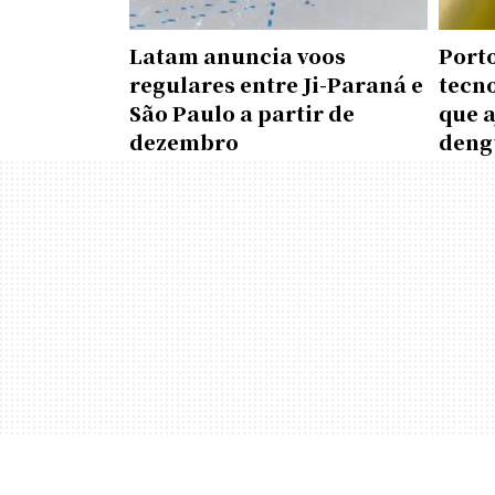
Latam anuncia voos
Porto
regulares entre Ji-Paraná e
tecn
São Paulo a partir de
que 
dezembro
deng