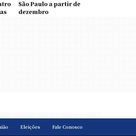
atro
São Paulo a partir de
das
dezembro
nião
Eleições
Fale Conosco