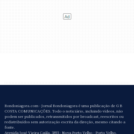
Rondoniagora.com - Jornal Rondoniagora é uma publicação de G B
COSTA COMUNICAÇÕES. Todo o noticiário, incluindo vídeos, não
podem ser publicados, retransmitidos por broadcast, reescritos ou
redistribuídos sem autorização escrita da direção, mesmo citando a
fonte.
Avenida José Vieira Caúla, 3893 - Nova Porto Velho - Porto Velho.