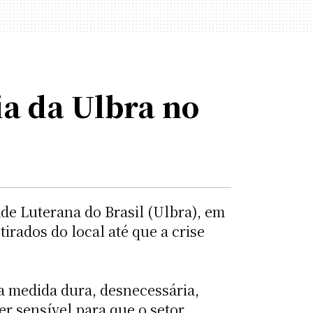
ia da Ulbra no
dade Luterana do Brasil (Ulbra), em
rados do local até que a crise
a medida dura, desnecessária,
er sensível para que o setor