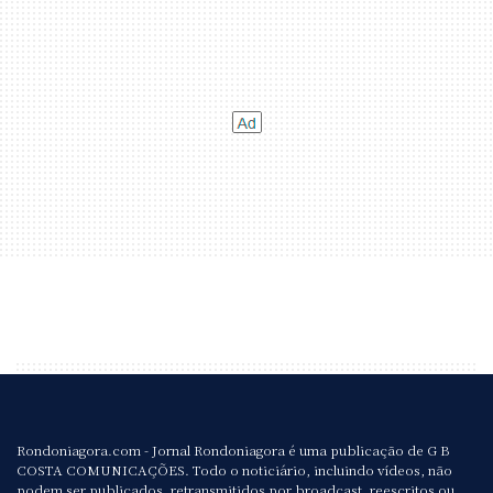
Rondoniagora.com - Jornal Rondoniagora é uma publicação de G B
COSTA COMUNICAÇÕES. Todo o noticiário, incluindo vídeos, não
podem ser publicados, retransmitidos por broadcast, reescritos ou