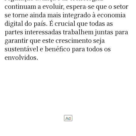
continuam a evoluir, espera-se que o setor
se torne ainda mais integrado à economia
digital do país. É crucial que todas as
partes interessadas trabalhem juntas para
garantir que este crescimento seja
sustentável e benéfico para todos os
envolvidos.