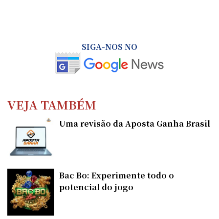
SIGA-NOS NO
VEJA TAMBÉM
Uma revisão da Aposta Ganha Brasil
Bac Bo: Experimente todo o
potencial do jogo