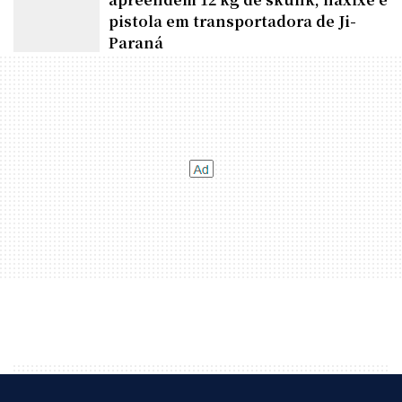
Denarc e Receita Federal
apreendem 12 kg de skunk, haxixe e
pistola em transportadora de Ji-
Paraná