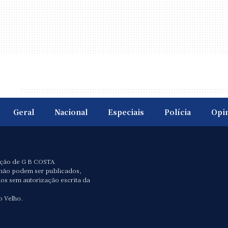
Geral
Nacional
Especiais
Polícia
Opi
ação de G B COSTA
não podem ser publicados,
dos sem autorização escrita da
o Velho.