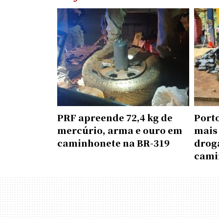
PRF apreende 72,4 kg de
Port
mercúrio, arma e ouro em
mais
caminhonete na BR-319
drog
cami