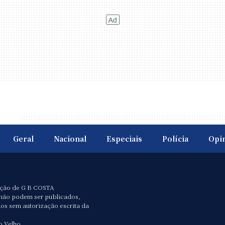
Geral
Nacional
Especiais
Polícia
Opi
ação de G B COSTA
não podem ser publicados,
dos sem autorização escrita da
o Velho.