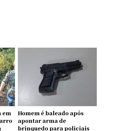
m em
Homem é baleado após
carro
apontar arma de
m
brinquedo para policiais