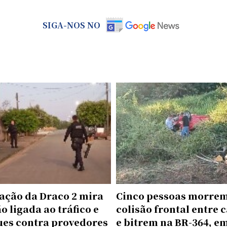
SIGA-NOS NO
ação da Draco 2 mira
Cinco pessoas morre
o ligada ao tráfico e
colisão frontal entre 
ues contra provedores
e bitrem na BR-364, e