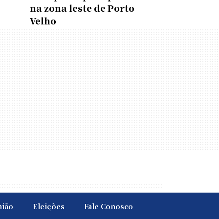
na zona leste de Porto
Velho
nião
Eleições
Fale Conosco