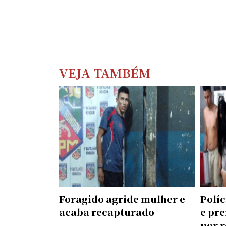
VEJA TAMBÉM
Foragido agride mulher e
Políc
acaba recapturado
e pre
por r