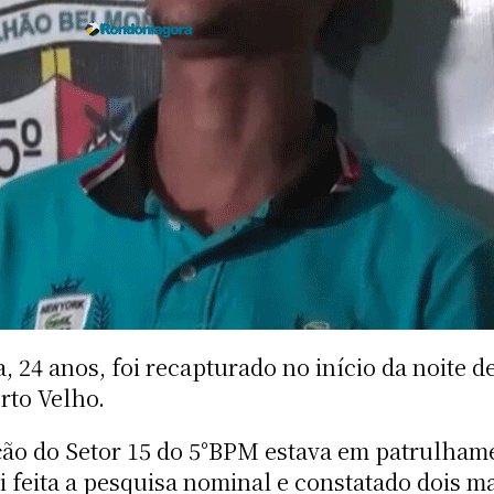
 24 anos, foi recapturado no início da noite de
orto Velho.
ição do Setor 15 do 5°BPM estava em patrulha
i feita a pesquisa nominal e constatado dois 