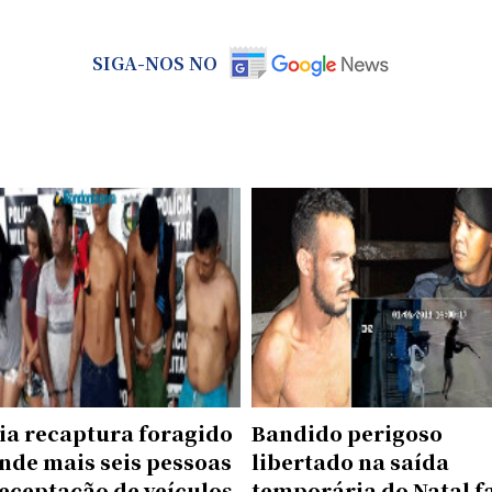
SIGA-NOS NO
ia recaptura foragido
Bandido perigoso
nde mais seis pessoas
libertado na saída
eceptação de veículos
temporária do Natal f