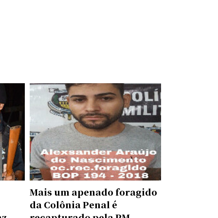
Mais um apenado foragido
da Colônia Penal é
az
recapturado pela PM