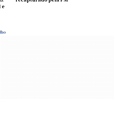
 e
lho